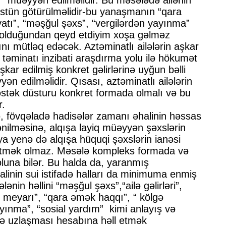
 üstün götürülməlidir-bu yanaşmanın “qara
yatı”, “məşğul şəxs”, “vergilərdən yayınma”
 olduğundan qeyd etdiyim xoşa gəlməz
ını mütləq edəcək. Aztəminatlı ailələrin aşkar
 təminatı inzibati araşdırma yolu ilə hökumət
şkar edilmiş konkret gəlirlərinə uyğun bəlli
n edilməlidir. Qısası, aztəminatlı ailələrin
stək düsturu konkret formada olmalı və bu
r.
, fövqəladə hadisələr zamanı əhalinin həssas
ənilməsinə, alqışa layiq müəyyən şəxslərin
a yenə də alqışa hüquqi şəxslərin ianəsi
 etmək olmaz. Məsələ kompleks formada və
luna bilər. Bu halda da, yaranmış
linin sui istifadə halları da minimuma enmiş
ənin həllini “məşğul şəxs”,“ailə gəlirləri”,
 meyarı”, “qara əmək haqqı”, “ kölgə
ayınma”, “sosial yardım” kimi anlayış və
 və uzlaşması hesabına həll etmək