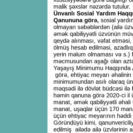
malik şəxslər nəzərdə tutulur.
Ünvanlı Sosial Yardım Haqq
Qanununa görə,
sosial yardı
olmayan səbəblərdən (ailə üzvl
əmək qabiliyyətli üzvünün müva
qeydə alınması, vəfat etməsi
ölmüş hesab edilməsi, azadlı
yerin məlum olmaması və s.) h
məcmusundan aşağı olan aztəmin
Yaşayış Minimumu Haqqında 
görə, ehtiyac meyarı əhalinin
minimumundan asılı olaraq ünv
məqsədi ilə dövlət büdcəsi ilə 
həmin qanuna görə 2020-ci il
manat, əmək qabiliyyətli əhal
manat, uşaqlar üçün 170 manat
üçün ehtiyac meyarının həddi
Göründüyü kimi, qanunvericili
edilmiş ailədə ailə üzvlərinin