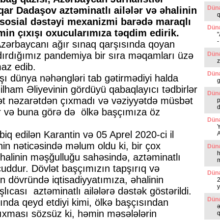
Dünə
üqar Dadaşov aztəminatlı ailələr və əhalinin
q
sosial dəstəyi mexanizmi barədə maraqlı
Dünə
əmin çıxışı oxucularımıza təqdim edirik.
"
-
Azərbaycanı ağır sınaq qarşısında qoyan
ırdığımız pandemiya bir sıra məqamları üzə
Dünə
z
maz edib.
Dünə
şı dünya nəhəngləri tab gətirmədiyi halda
g
lham Əliyevinin gördüyü qabaqlayıcı tədbirlər
Dünə
ət nəzarətdən çıxmadı və vəziyyətdə müsbət
p
d
r və buna görə də ölkə başçımıza öz
Dünə
Y
biq edilən Karantin və 05 Aprel 2020-ci il
inin nəticəsində məlum oldu ki, bir çox
Dünə
h
halinin məşğulluğu sahəsində, aztəminatlı
m
cuddur. Dövlət başçımızın tapşırıq və
Dünə
in dövründə iqtisadiyyatımıza, əhalinin
2
y
cası aztəminatlı ailələrə dəstək göstərildi.
Dünə
ında qeyd etdiyi kimi, ölkə başçısından
ə
çıxması sözsüz ki, həmin məsələlərin
q