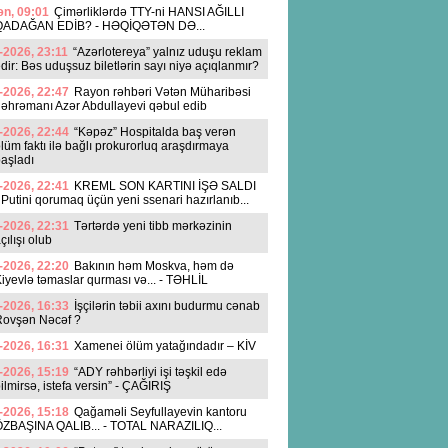
n, 09:01
Çimərliklərdə TTY-ni HANSI AĞILLI
QADAĞAN EDİB? - HƏQİQƏTƏN DƏ...
-2026, 23:11
“Azərlotereya” yalnız uduşu reklam
dir: Bəs uduşsuz biletlərin sayı niyə açıqlanmır?
-2026, 22:47
Rayon rəhbəri Vətən Müharibəsi
əhrəmanı Azər Abdullayevi qəbul edib
-2026, 22:44
“Kəpəz” Hospitalda baş verən
lüm faktı ilə bağlı prokurorluq araşdırmaya
aşladı
-2026, 22:41
KREML SON KARTINI İŞƏ SALDI
 Putini qorumaq üçün yeni ssenari hazırlanıb...
-2026, 22:31
Tərtərdə yeni tibb mərkəzinin
çılışı olub
-2026, 22:20
Bakının həm Moskva, həm də
iyevlə təmaslar qurması və... - TƏHLİL
-2026, 16:33
İşçilərin təbii axını budurmu cənab
Rovşən Nəcəf ?
-2026, 16:31
Xamenei ölüm yatağındadır – KİV
-2026, 15:19
“ADY rəhbərliyi işi təşkil edə
ilmirsə, istefa versin” - ÇAĞIRIŞ
-2026, 15:18
Qağaməli Seyfullayevin kantoru
ZBAŞINA QALIB... - TOTAL NARAZILIQ...