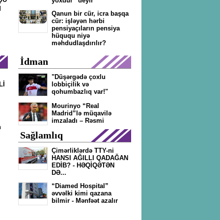
yoxdur” deyir
q
Qanun bir cür, icra başqa
cür: işləyən hərbi
pensiyaçıların pensiya
hüququ niyə
məhdudlaşdırılır?
İdman
"Düşərgədə çoxlu
Lİ
lobbiçilik və
qohumbazlıq var!"
Mourinyo “Real
Madrid”lə müqavilə
imzaladı – Rəsmi
n
Sağlamlıq
Çimərliklərdə TTY-ni
HANSI AĞILLI QADAĞAN
EDİB? - HƏQİQƏTƏN
DƏ...
“Diamed Hospital”
əvvəlki kimi qazana
bilmir - Mənfəət azalır