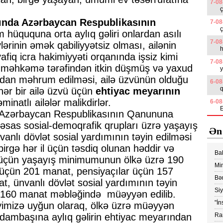
7-08
ç
ında Azərbaycan Respublikasının
7-08
ç
m hüququna orta aylıq gəliri onlardan asılı
7-08
ərinin əmək qabiliyyətsiz olması, ailənin
h
fiq icra hakimiyyəti orqanında işsiz kimi
7-08
, məhkəmə tərəfindən itkin düşmüş və yaxud
y
qdan məhrum edilməsi, ailə üzvünün olduğu
6-08
q
ər bir ailə üzvü üçün
ehtiyac meyarının
atlı ailələr malikdirlər.
6-08
E
Azərbaycan Respublikasının Qanununa
 əsas sosial-demoqrafik qrupları üzrə yaşayış
Ən
anlı dövlət sosial yardımının təyin edilməsi
birgə hər il üçün təsdiq olunan həddir və
Ba
 üçün yaşayış minimumunun ölkə üzrə 190
edi
Min
i üçün 201 manat, pensiyaçılar üçün 157
Vİ
Bər
, ünvanlı dövlət sosial yardımının təyin
Ko
Si
 160 manat məbləğində müəyyən edilib.
yük
"İn
yimizə uyğun olaraq, ölkə üzrə müəyyən
ray
 adambaşına aylıq gəlirin ehtiyac meyarından
Ram