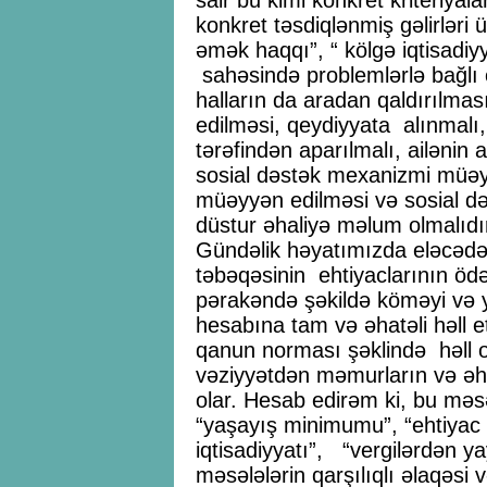
konkret təsdiqlənmiş gəlirləri
əmək haqqı”, “ kölgə iqtisadiy
sahəsində problemlərlə bağlı
halların da aradan qaldırılmas
edilməsi, qeydiyyata alınmalı,
tərəfindən aparılmalı, ailənin a
sosial dəstək mexanizmi müəyyə
müəyyən edilməsi və sosial də
düstur əhaliyə məlum olmalıdı
Gündəlik həyatımızda eləcədə
təbəqəsinin ehtiyaclarının öd
pərakəndə şəkildə köməyi və y
hesabına tam və əhatəli həll
qanun norması şəklində həll o
vəziyyətdən məmurların və əha
olar. Hesab edirəm ki, bu məsəl
“yaşayış minimumu”, “ehtiyac
iqtisadiyyatı”, “vergilərdən y
məsələlərin qarşılıqlı əlaqəsi