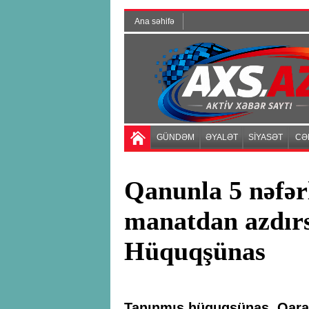
Ana səhifə
GÜNDƏM
ƏYALƏT
SİYASƏT
CƏ
Qanunla 5 nəfərl
manatdan azdırsa
Hüquqşünas
Tanınmış hüquqşünas, Qarab