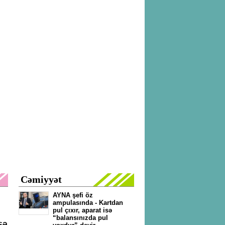
Cəmiyyət
AYNA şefi öz
ampulasında - Kartdan
pul çıxır, aparat isə
“balansınızda pul
ŞƏ