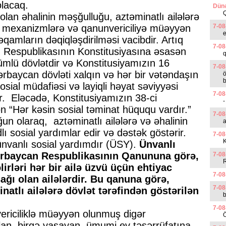
olacaq.
Dünə
lan əhalinin məşğulluğu, aztəminatlı ailələrə
ı mexanizmlərə və qanunvericiliyə müəyyən
7-08
e
məqamların dəqiqləşdirilməsi vacibdir. Artıq
7-08
 Respublikasının Konstitusiyasına əsasən
q
ümlü dövlətdir və Konstitusiyamızın 16
7-08
rbaycan dövləti xalqın və hər bir vətəndaşın
ö
b
osial müdafiəsi və layiqli həyat səviyyəsi
7-08
ir. Eləcədə, Konstitusiyamızın 38-ci
-
n “Hər kəsin sosial təminat hüququ vardır.”
7-08
un olaraq, aztəminatlı ailələrə və əhalinin
a
ı sosial yardımlar edir və dəstək göstərir.
7-08
K
ünvanlı sosial yardımdır (ÜSY).
Ünvanlı
ərbaycan Respublikasının Qanununa görə,
7-08
əlirləri hər bir ailə üzvü üçün ehtiyac
7-08
ı olan ailələrdir. Bu qanuna görə,
7-08
natlı ailələrə dövlət tərəfindən göstərilən
b
7-08
ericiliklə müəyyən olunmuş digər
Ö
olan, birgə yaşayan, ümumi ev təsərrüfatına