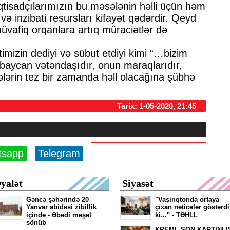
tisadçılarımızın bu məsələnin həlli üçün həm
 və inzibati resursları kifayət qədərdir. Qeyd
üvafiq orqanlara artıq müraciətlər də
izin dediyi və sübut etdiyi kimi “…bizim
baycan vətəndaşıdır, onun maraqlarıdır,
ələrin tez bir zamanda həll olacağına şübhə
Tarix: 1-05-2020, 21:45
tsapp
Telegram
yalət
Siyasət
Gəncə şəhərində 20
"Vaşinqtonda ortaya
Yanvar abidəsi zibillik
çıxan nəticələr göstərdi
içində - Əbədi məşəl
ki..." - TƏHLL
sönüb
KREML SON KARTINI İ