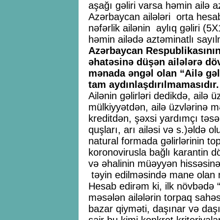
aşağı gəliri varsa həmin ailə 
Azərbaycan ailələri orta hesab
nəfərlik ailənin aylıq gəliri 
həmin ailədə aztəminatlı sayıl
Azərbaycan Respublikasını
əhatəsinə düşən ailələrə d
mənada əngəl olan “Ailə gə
tam aydınlaşdırılmamasıdır.
Ailənin gəlirləri dedikdə, ailə 
mülkiyyətdən, ailə üzvlərinə m
kreditdən, şəxsi yardımçı təsə
quşları, arı ailəsi və s.)əldə 
natural formada gəlirlərinin t
koronovirusla bağlı karantin d
və əhalinin müəyyən hissəsin
təyin edilməsində mane olan
Hesab edirəm ki, ilk növbədə “a
məsələn ailələrin torpaq sahəsin
bazar qiyməti, daşınar və daş
sair bu kimi konkret kriteriya