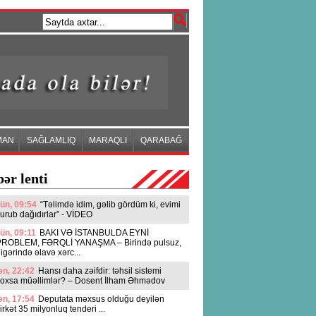
MAN
SAĞLAMLIQ
MARAQLI
QARABAĞ
ər lenti
ün, 09:54
“Təlimdə idim, gəlib gördüm ki, evimi
urub dağıdırlar” - VİDEO
ün, 09:11
BAKI VƏ İSTANBULDA EYNİ
PROBLEM, FƏRQLİ YANAŞMA – Birində pulsuz,
igərində əlavə xərc...
n, 22:42
Hansı daha zəifdir: təhsil sistemi
oxsa müəllimlər? – Dosent İlham Əhmədov
n, 17:54
Deputata məxsus olduğu deyilən
irkət 35 milyonluq tenderi ...