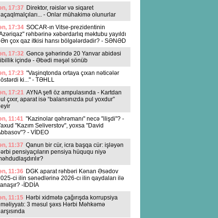
n, 17:37
Direktor, rəislər və siqaret
açaqlmalçıları... - Onlar mühakimə olunurlar
n, 17:34
SOCAR-ın Vitse-prezidentinin
Azəriqaz" rəhbərinə xəbərdarlıq məktubu yayıldı
 Ən çox qaz itkisi hansı bölgələrdədir? - SƏNƏD
n, 17:32
Gəncə şəhərində 20 Yanvar abidəsi
ibillik içində - Əbədi məşəl sönüb
n, 17:23
"Vaşinqtonda ortaya çıxan nəticələr
östərdi ki..." - TƏHLL
n, 17:21
AYNA şefi öz ampulasında - Kartdan
ul çıxır, aparat isə “balansınızda pul yoxdur”
eyir
n, 11:41
"Kazinolar qəhrəmanı" necə "ilişdi"? -
axud "Kazım Seliverstov", yoxsa "David
Abbasov"? - VİDEO
n, 11:37
Qanun bir cür, icra başqa cür: işləyən
ərbi pensiyaçıların pensiya hüququ niyə
əhdudlaşdırılır?
n, 11:36
DGK aparat rəhbəri Kənan Əsədov
025-ci ilin sənədlərinə 2026-cı ilin qaydaları ilə
anaşır? -İDDİA
n, 11:15
Hərbi xidmətə çağırışda korrupsiya
məliyyatı: 3 məsul şəxs Hərbi Məhkəmə
arşısında