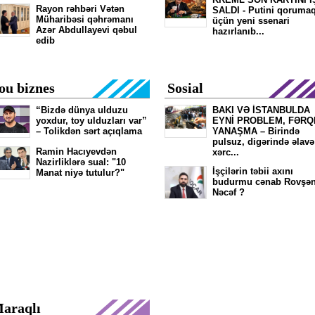
Rayon rəhbəri Vətən
SALDI - Putini qoruma
Müharibəsi qəhrəmanı
üçün yeni ssenari
Azər Abdullayevi qəbul
hazırlanıb...
edib
ou biznes
Sosial
“Bizdə dünya ulduzu
BAKI VƏ İSTANBULDA
yoxdur, toy ulduzları var”
EYNİ PROBLEM, FƏRQ
– Tolikdən sərt açıqlama
YANAŞMA – Birində
pulsuz, digərində əlavə
Ramin Hacıyevdən
xərc...
Nazirliklərə sual: "10
İşçilərin təbii axını
Manat niyə tutulur?"
budurmu cənab Rovşə
Nəcəf ?
araqlı