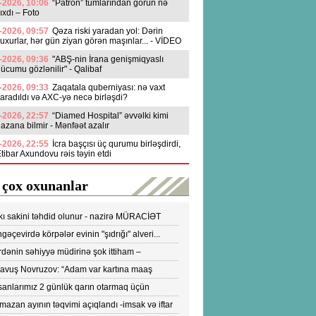
-2026, 10:06
“Patron” tumlarından görün nə
ıxdı – Foto
-2026, 09:57
Qəza riski yaradan yol: Dərin
uxurlar, hər gün ziyan görən maşınlar... - VİDEO
-2026, 09:36
"ABŞ-nin İrana genişmiqyaslı
ücumu gözlənilir" - Qalibaf
-2026, 09:33
Zaqatala quberniyası: nə vaxt
aradıldı və AXC-yə necə birləşdi?
-2026, 22:57
“Diamed Hospital” əvvəlki kimi
azana bilmir - Mənfəət azalır
-2026, 22:55
İcra başçısı üç qurumu birləşdirdi,
tibar Axundovu rəis təyin etdi
 çox oxunanlar
kı sakini təhdid olunur - nazirə MÜRACİƏT
ldi
gəçevirdə körpələr evinin "şıdrığı" alveri...
DEO
dənin səhiyyə müdirinə şok ittiham –
ronavirusun yayılmasına səbəb olur-VİDEO
yavuş Novruzov: “Adam var kartına maaş
lənən kimi bankomatı qaçır ki, pulu çıxartsın”
sanlarımız 2 günlük qarın otarmaq üçün
onlara axışırlar" - Fazil Mustafa
azan ayının təqvimi açıqlandı -imsak və iftar