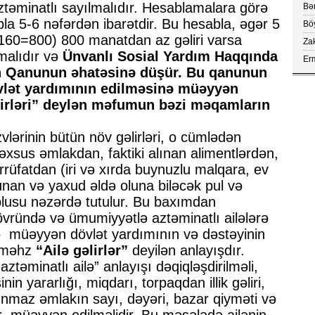
vax
aztəminatlı sayılmalıdır. Hesablamalara görə
Bər
la 5-6 nəfərdən ibarətdir. Bu hesabla, əgər 5
Böy
aç
(5X160=800) 800 manatdan az gəliri varsa
Za
çe
malıdır və
Ünvanlı Sosial Yardım Haqqında
Erm
FA
n Qanunun əhatəsinə düşür. Bu qanunun
kör
övlət yardımının edilməsinə müəyyən
lirləri” deylən məfumun bəzi məqamların
üzvlərinin bütün növ gəlirləri, o cümlədən
əxsus əmlakdan, faktiki alınan alimentlərdən,
rrüfatdan (iri və xırda buynuzlu malqara, ev
olunan və yaxud əldə oluna biləcək pul və
oplusu nəzərdə tutulur. Bu baxımdan
övründə və ümumiyyətlə aztəminatlı ailələrə
ə müəyyən dövlət yardımının və dəstəyinin
 məhz
“Ailə gəlirlər”
deyilən anlayışdır.
ztəminatlı ailə” anlayışı dəqiqləşdirilməli,
in yararlığı, miqdarı, torpaqdan illik gəliri,
ınmaz əmlakın sayı, dəyəri, bazar qiyməti və
lar müəyyən edilməlidir. Bu məsələdə ailənin