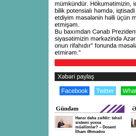
mümkündür. Hökumətimizin, iq
bilik potensialı həmdə, iqtisadi
etdiyim məsələnin həlli üçün m
etmişəm.
Bu baxımdan Cənab Prezidentim
siyasətimizin mərkəzində Azər
onun rifahıdır” fonunda məsəl
etmirəm.”
Xəbəri paylaş
Facebook
Twitter
Wha
Gündəm
Ə
Hansı daha zəifdir: təhsil
sistemi yoxsa
müəllimlər? – Dosent
İlham Əhmədov