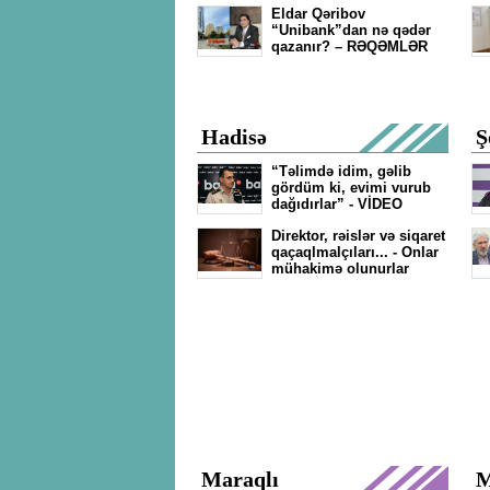
Eldar Qəribov
“Unibank”dan nə qədər
qazanır? – RƏQƏMLƏR
Hadisə
Ş
“Təlimdə idim, gəlib
gördüm ki, evimi vurub
dağıdırlar” - VİDEO
Direktor, rəislər və siqaret
qaçaqlmalçıları... - Onlar
mühakimə olunurlar
Maraqlı
M