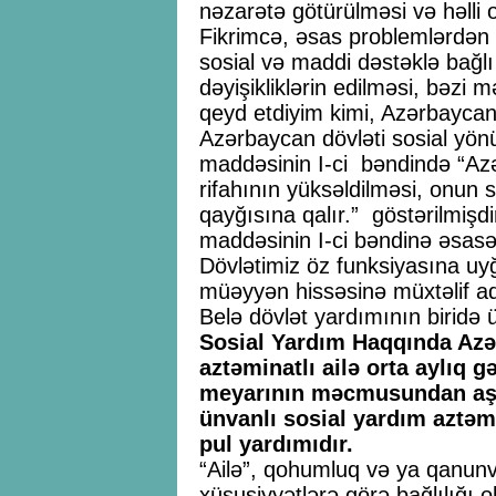
nəzarətə götürülməsi və həlli 
Fikrimcə, əsas problemlərdən o
sosial və maddi dəstəklə bağl
dəyişikliklərin edilməsi, bəzi 
qeyd etdiyim kimi, Azərbaycan
Azərbaycan dövləti sosial yön
maddəsinin I-ci bəndində “Azə
rifahının yüksəldilməsi, onun s
qayğısına qalır.” göstərilmişd
maddəsinin I-ci bəndinə əsasə
Dövlətimiz öz funksiyasına uyğ
müəyyən hissəsinə müxtəlif adl
Belə dövlət yardımının biridə 
Sosial Yardım Haqqında Az
aztəminatlı ailə orta aylıq g
meyarının məcmusundan aşağ
ünvanlı sosial yardım aztəmi
pul yardımıdır.
“Ailə”, qohumluq və ya qanunv
xüsusiyyətlərə görə bağlılığı 