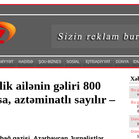
MİYYƏT
HADİSƏ
ŞOU-BİZNES
SOSİAL
İQTİSADİYYAT
DÜNYA
İD
Xəb
ik ailənin gəliri 800
Bu g
v
, aztəminatlı sayılır –
Bu g
d
Dünə
y
Dünə
ş
ağ qazisi, Azərbaycan Jurnalistlər