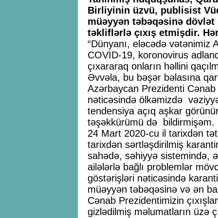
Birliyinin üzvü, publisist V
müəyyən təbəqəsinə dövlət 
təkliflərlə çıxış etmişdir. H
“Dünyanı, eləcədə vətənimiz 
COVİD-19, koronovirus adland
çıxararaq onların həllini qaçıl
Əvvəla, bu bəşər bəlasına qar
Azərbaycan Prezidenti Cənab i
nəticəsində ölkəmizdə vəziyy
tendensiya açıq aşkar görünü
təşəkkürümü də bildirmişəm.
24 Mart 2020-cu il tarixdən tət
tarixdən sərtləşdirilmiş karant
sahədə, səhiyyə sistemində, ə
ailələrlə bağlı problemlər möv
göstərişləri nəticəsində karant
müəyyən təbəqəsinə və ən başlı
Cənab Prezidentimizin çıxışlar
gizlədilmiş məlumatların üzə 