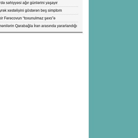
tları
də səhiyyəsi ağır günlərini yaşayır
rək xəstəliyini göstərən beş simptom
ıqlandı: DİQQƏTLƏ OXUYUN!
kir Fərəcovun “toxunulmaz şəxs”ə
vrilməsinin kökündə nələr durub?- ŞOK
ənilərin Qarabağla İran arasında yararlandığı
KTLAR/FOTOLAR
pülərin peyk görüntüləri yayıldı...- FOTOLAR