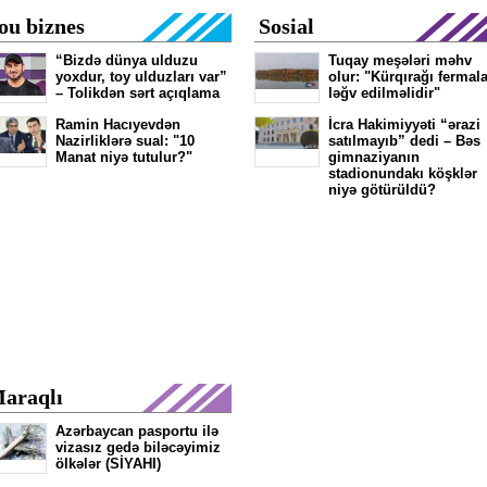
ou biznes
Sosial
“Bizdə dünya ulduzu
Tuqay meşələri məhv
yoxdur, toy ulduzları var”
olur: "Kürqırağı fermala
– Tolikdən sərt açıqlama
ləğv edilməlidir"
Ramin Hacıyevdən
İcra Hakimiyyəti “ərazi
Nazirliklərə sual: "10
satılmayıb” dedi – Bəs
Manat niyə tutulur?"
gimnaziyanın
stadionundakı köşklər
niyə götürüldü?
araqlı
Azərbaycan pasportu ilə
vizasız gedə biləcəyimiz
ölkələr (SİYAHI)