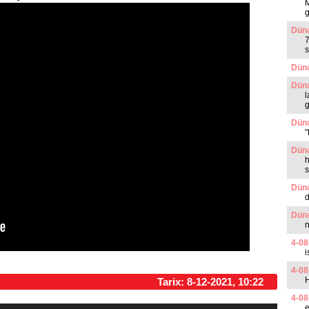
g
Dünə
7
s
Dünə
Dünə
l
g
Dünə
"
Dünə
h
s
Dünə
Dünə
n
4-08
i
4-08
Tarix: 8-12-2021, 10:22
4-08
e