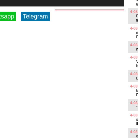
g
4-08
tsapp
Telegram
P
f
4-08
m
4-08
n
4-08
4-08
E
4-08
4-08
"
4-08
s
4-08
q