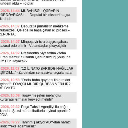
ündəm oldu – Fotolar
-2026, 14:44
MÜBAHİSƏLİ QƏRARIN
ƏRDƏARXASI... – Deputat bir, ekspert başqa
ikirdədir
-2026, 14:37
Deputatla jurnalistin məhkəmə
übarizəsi: Qələbə ilə başa çatan iki proses –
REPORTAJ
-2026, 14:07
Mingəçevir icra başçısı şəhərə
əzarət edə bilmir - Vətəndaşlar şikayətçidir
-2026, 14:02
Prezidentin Siyasətinə Zərbə
Vuran Məmur: Sultanın Qanunsuzluq Şousuna
Kim Dur Deyəcək?
-2026, 11:03
“12 İL NATO BARƏDƏ NAĞILLAR
ŞİTDİM...” - Zalujnıdan sensasiyalı açıqlamalar
-2026, 10:58
"Dədə-baba qaydası ilə direktor
təyinatı"!: FÖVQƏLMÜDİR QURBAN VERİLİR? -
DE-FAKTO
-2026, 10:08
Tuqay meşələri məhv olur:
Kürqırağı fermalar ləğv edilməlidir"
-2026, 09:32
Peşə Təhsili Agentliyi ilə bağlı
kandal: Şəxsi münasibətlərlə təyinat aparılıb? -
İDDİA
-2026, 09:27
Tanınmış aktyor ADY-dan narazı
aldı: “Yekə adamlarsız”