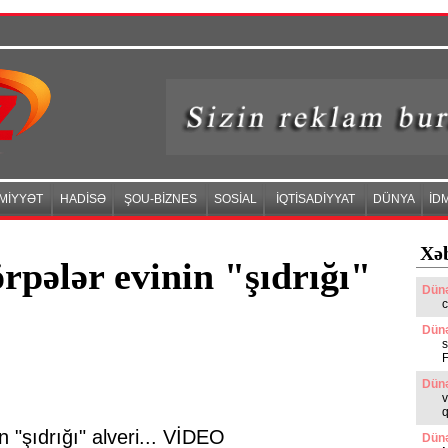
MİYYƏT
HADİSƏ
ŞOU-BİZNES
SOSİAL
İQTİSADİYYAT
DÜNYA
İD
Xəb
rpələr evinin "şıdrığı"
Dünə
c
Dünə
s
Dünə
v
q
Dünə