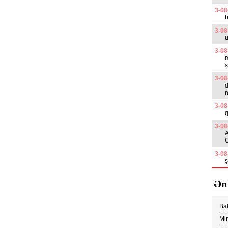
3-08
b
3-08
u
3-08
m
s
3-08
d
n
3-08
3-08
A
C
3-08
Ən
Ba
edi
Min
Vİ