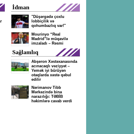
İdman
"Düşərgədə çoxlu
r
lobbiçilik və
qohumbazlıq var!"
Mourinyo “Real
Madrid”lə müqavilə
imzaladı – Rəsmi
Sağlamlıq
Abşeron Xəstəxanasında
acınacaqlı vəziyyət –
Yemək iyi bürüyən
otaqlarda xəstə qəbul
edilir
Nərimanov Tibb
Mərkəzində bina
narazılığı: TƏBİB
həkimlərə cavab verdi