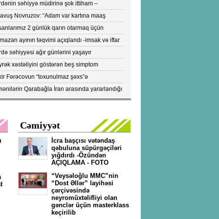
dənin səhiyyə müdirinə şok ittiham –
ronavirusun yayılmasına səbəb olur-VİDEO
yavuş Novruzov: “Adam var kartına maaş
lənən kimi bankomatı qaçır ki, pulu çıxartsın”
sanlarımız 2 günlük qarın otarmaq üçün
onlara axışırlar" - Fazil Mustafa
azan ayının təqvimi açıqlandı -imsak və iftar
tları
də səhiyyəsi ağır günlərini yaşayır
rək xəstəliyini göstərən beş simptom
ıqlandı: DİQQƏTLƏ OXUYUN!
kir Fərəcovun “toxunulmaz şəxs”ə
vrilməsinin kökündə nələr durub?- ŞOK
ənilərin Qarabağla İran arasında yararlandığı
KTLAR/FOTOLAR
pülərin peyk görüntüləri yayıldı...- FOTOLAR
Cəmiyyət
ı
İcra başçısı vətəndaş
qəbuluna süpürgəçiləri
yığdırdı -Özündən
AÇIQLAMA - FOTO
“Veysəloğlu MMC”nin
a
“Dost Əllər” layihəsi
t
çərçivəsində
neyromüxtəlifliyi olan
gənclər üçün masterklass
keçirilib