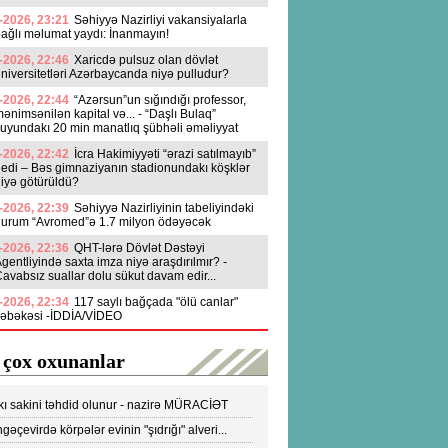
-2026, 23:21
Səhiyyə Nazirliyi vakansiyalarla
ağlı məlumat yaydı: İnanmayın!
-2026, 22:46
Xaricdə pulsuz olan dövlət
niversitetləri Azərbaycanda niyə pulludur?
-2026, 22:44
“Azərsun”un sığındığı professor,
ənimsənilən kapital və... - “Daşlı Bulaq”
uyundakı 20 min manatlıq şübhəli əməliyyat
-2026, 22:42
İcra Hakimiyyəti “ərazi satılmayıb”
edi – Bəs gimnaziyanın stadionundakı köşklər
iyə götürüldü?
-2026, 22:39
Səhiyyə Nazirliyinin tabeliyindəki
qurum “Avromed”ə 1.7 milyon ödəyəcək
-2026, 22:36
QHT-lərə Dövlət Dəstəyi
gentliyində saxta imza niyə araşdırılmır? -
avabsız suallar dolu sükut davam edir...
-2026, 22:34
117 saylı bağçada "ölü canlar"
şəbəkəsi -İDDİA/VİDEO
 çox oxunanlar
kı sakini təhdid olunur - nazirə MÜRACİƏT
ldi
gəçevirdə körpələr evinin "şıdrığı" alveri...
DEO