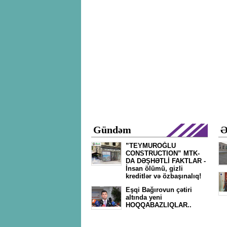
Gündəm
Ə
”TEYMUROĞLU
CONSTRUCTION” MTK-
DA DƏŞHƏTLİ FAKTLAR -
İnsan ölümü, gizli
kreditlər və özbaşınalıq!
Eşqi Bağırovun çətiri
altında yeni
HOQQABAZLIQLAR..