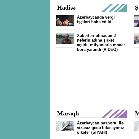
Hadisə
Ş
Azərbaycanda vergi
işçiləri həbs edildi
Xəbərləri olmadan 3
nəfərin adına şirkət
açıldı, milyonlarla manat
borc yarandı (VİDEO)
Maraqlı
M
Azərbaycan pasportu ilə
vizasız gedə biləcəyimiz
ölkələr (SİYAHI)