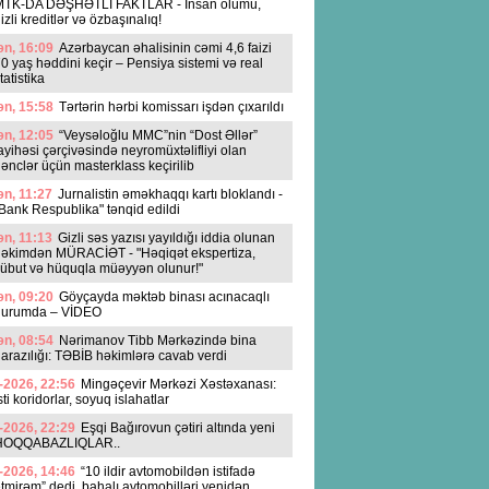
MTK-DA DƏŞHƏTLİ FAKTLAR - İnsan ölümü,
izli kreditlər və özbaşınalıq!
n, 16:09
Azərbaycan əhalisinin cəmi 4,6 faizi
0 yaş həddini keçir – Pensiya sistemi və real
tatistika
n, 15:58
Tərtərin hərbi komissarı işdən çıxarıldı
n, 12:05
“Veysəloğlu MMC”nin “Dost Əllər”
ayihəsi çərçivəsində neyromüxtəlifliyi olan
ənclər üçün masterklass keçirilib
n, 11:27
Jurnalistin əməkhaqqı kartı bloklandı -
Bank Respublika" tənqid edildi
n, 11:13
Gizli səs yazısı yayıldığı iddia olunan
əkimdən MÜRACİƏT - "Həqiqət ekspertiza,
übut və hüquqla müəyyən olunur!"
n, 09:20
Göyçayda məktəb binası acınacaqlı
durumda – VİDEO
n, 08:54
Nərimanov Tibb Mərkəzində bina
arazılığı: TƏBİB həkimlərə cavab verdi
-2026, 22:56
Mingəçevir Mərkəzi Xəstəxanası:
sti koridorlar, soyuq islahatlar
-2026, 22:29
Eşqi Bağırovun çətiri altında yeni
HOQQABAZLIQLAR..
-2026, 14:46
“10 ildir avtomobildən istifadə
tmirəm” dedi, bahalı avtomobilləri yenidən