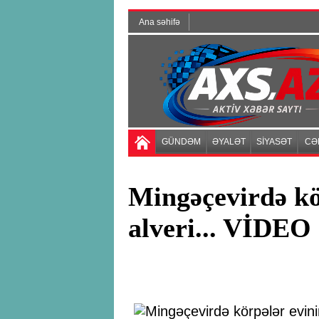
Ana səhifə
GÜNDƏM
ƏYALƏT
SİYASƏT
CƏ
Mingəçevirdə kö
alveri... VİDEO