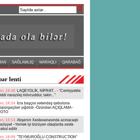
MAN
SAĞLAMLIQ
MARAQLI
QARABAĞ
ər lenti
n, 18:48
LAQEYDLİK, NİFRƏT... - “Cəmiyyətdə
iddi narazılıq mövcuddur, lakin...”
n, 18:24
İcra başçısı vətəndaş qəbuluna
üpürgəçiləri yığdırdı -Özündən AÇIQLAMA -
FOTO
n, 18:14
Abşeron Xəstəxanasında acınacaqlı
əziyyət –Yemək iyi bürüyən otaqlarda xəstə
əbul edilir
n, 18:09
”TEYMUROĞLU CONSTRUCTION”