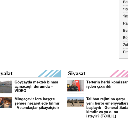
Bər
Ko
Si
yük
"İn
ray
Ram
vax
Bər
Böy
aç
Za
çe
Erm
FA
kör
yalət
Siyasət
Göyçayda məktəb binası
Tərtərin hərbi komissar
acınacaqlı durumda –
işdən çıxarıldı
VİDEO
Mingəçevir icra başçısı
Taliban rejiminə qarşı
şəhərə nəzarət edə bilmir
yeni hərbi əməliyyatlar
- Vətəndaşlar şikayətçidir
başlayıb - General Sada
kimdir və ya o, nə
istəyir? (TƏHLİL)