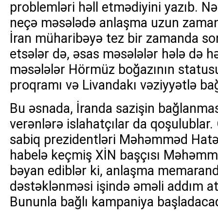
problemləri həll etmədiyini yazıb. Nəş
neçə məsələdə anlaşma uzun zaman 
İran müharibəyə tez bir zamanda son
etsələr də, əsas məsələlər hələ də 
məsələlər Hörmüz boğazının statusu
proqramı və Livandakı vəziyyətlə bağl
Bu əsnada, İranda sazişin bağlanma
verənlərə islahatçılar da qoşulublar.
sabiq prezidentləri Məhəmməd Hatə
habelə keçmiş XİN başçısı Məhəmm
bəyan ediblər ki, anlaşma memarand
dəstəklənməsi işində əməli addım at
Bununla bağlı kampaniya başladacaqla