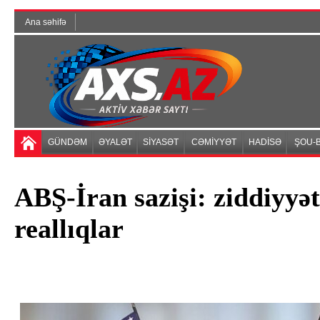
Ana səhifə
GÜNDƏM
ƏYALƏT
SİYASƏT
CƏMİYYƏT
HADİSƏ
ŞOU-B
ABŞ-İran sazişi: ziddiyyət
reallıqlar