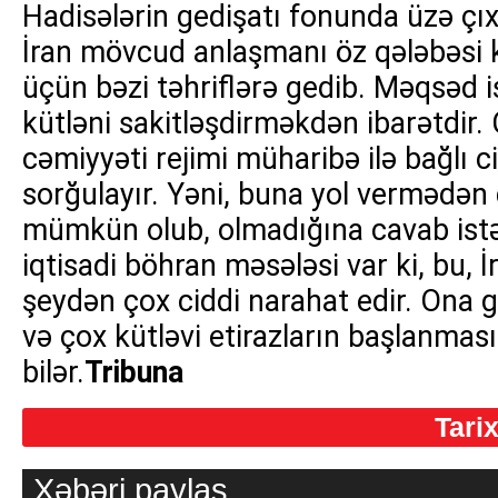
Hadisələrin gedişatı fonunda üzə çıxa
İran mövcud anlaşmanı öz qələbəsi 
üçün bəzi təhriflərə gedib. Məqsəd i
kütləni sakitləşdirməkdən ibarətdir.
cəmiyyəti rejimi müharibə ilə bağlı c
sorğulayır. Yəni, buna yol vermədən
mümkün olub, olmadığına cavab istəy
iqtisadi böhran məsələsi var ki, bu, İ
şeydən çox ciddi narahat edir. Ona gö
və çox kütləvi etirazların başlanmas
bilər.
Tribuna
Tari
Xəbəri paylaş