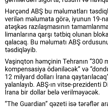
Hərçənd ABŞ bu məlumatları təsdiq
verilən məlumata görə, iyunun 19-na
atəşkəs razılaşmasının tamamlanma
limanlarına qarşı tətbiq olunan blo
qalacaq. Bu məlumatı ABŞ ordusun
təsdiqləyib.
Vaşinqton həmçinin Tehranın “300 mi
kompensasiya ödəniləcək” və “dondu
12 milyard dolları İrana qaytarılacaq”
yalanlayıb. ABŞ-ın vitse-prezidenti Di
İrana bir dollar belə verilməyəcək.
“The Guardian” qəzeti isə tərəflər a