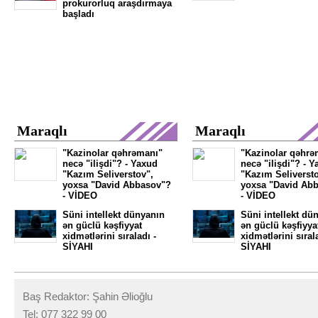
prokurorluq araşdırmaya
başladı
Maraqlı
Maraqlı
"Kazinolar qəhrəmanı"
"Kazinolar qəhrə
necə "ilişdi"? - Yaxud
necə "ilişdi"? - 
"Kazım Seliverstov",
"Kazım Seliversto
yoxsa "David Abbasov"?
yoxsa "David Ab
- VİDEO
- VİDEO
Süni intellekt dünyanın
Süni intellekt dü
ən güclü kəşfiyyat
ən güclü kəşfiyya
xidmətlərini sıraladı -
xidmətlərini sıral
SİYAHI
SİYAHI
Baş Redaktor: Şahin Əlioğlu
Tel: 077 322 99 00