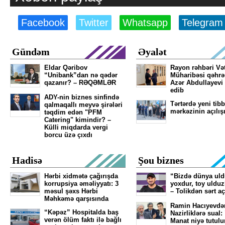
Facebook
Twitter
Whatsapp
Telegram
Gündəm
Əyalət
Eldar Qəribov
Rayon rəhbəri Və
“Unibank”dan nə qədər
Müharibəsi qəhr
qazanır? – RƏQƏMLƏR
Azər Abdullayevi
edib
ADY-nin biznes sinfində
Tərtərdə yeni tibb
qalmaqallı meyvə şirələri
mərkəzinin açılış
təqdim edən "PFM
Catering" kimindir? –
Külli miqdarda vergi
borcu üzə çıxdı
Hadisə
Şou biznes
Hərbi xidmətə çağırışda
“Bizdə dünya ul
korrupsiya əməliyyatı: 3
yoxdur, toy ulduz
məsul şəxs Hərbi
– Tolikdən sərt a
Məhkəmə qarşısında
Ramin Hacıyevdə
“Kəpəz” Hospitalda baş
Nazirliklərə sual:
verən ölüm faktı ilə bağlı
Manat niyə tutulu