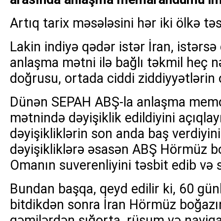
Artıq tarix məsələsini hər iki ölkə tə
Lakin indiyə qədər istər İran, istərs
anlaşma mətni ilə bağlı təkmil heç 
doğrusu, ortada ciddi ziddiyyətlərin 
Dünən SEPAH ABŞ-la anlaşma mem
mətnində dəyişiklik edildiyini açıqlay
dəyişikliklərin son anda baş verdiyin
dəyişikliklərə əsasən ABŞ Hörmüz b
Omanın suverenliyini təsbit edib və s
Bundan başqa, qeyd edilir ki, 60 gü
bitdikdən sonra İran Hörmüz boğaz
gəmilərdən sığorta, rüsum və naviqa