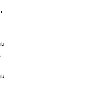
u
lu
u
lu