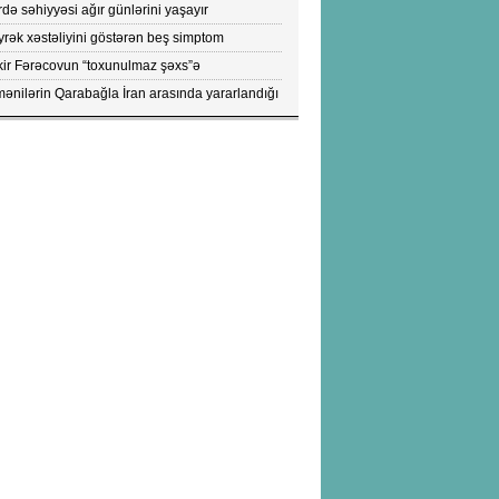
tları
də səhiyyəsi ağır günlərini yaşayır
rək xəstəliyini göstərən beş simptom
ıqlandı: DİQQƏTLƏ OXUYUN!
kir Fərəcovun “toxunulmaz şəxs”ə
vrilməsinin kökündə nələr durub?- ŞOK
ənilərin Qarabağla İran arasında yararlandığı
KTLAR/FOTOLAR
pülərin peyk görüntüləri yayıldı...- FOTOLAR