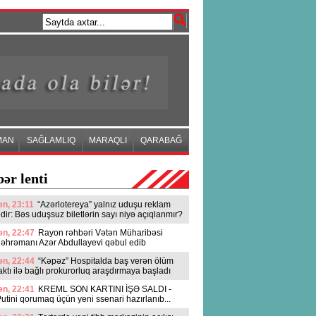
MAN
SAĞLAMLIQ
MARAQLI
QARABAĞ
ər lenti
n, 23:11
“Azərlotereya” yalnız uduşu reklam
dir: Bəs uduşsuz biletlərin sayı niyə açıqlanmır?
n, 22:47
Rayon rəhbəri Vətən Müharibəsi
əhrəmanı Azər Abdullayevi qəbul edib
n, 22:44
“Kəpəz” Hospitalda baş verən ölüm
aktı ilə bağlı prokurorluq araşdırmaya başladı
n, 22:41
KREML SON KARTINI İŞƏ SALDI -
utini qorumaq üçün yeni ssenari hazırlanıb...