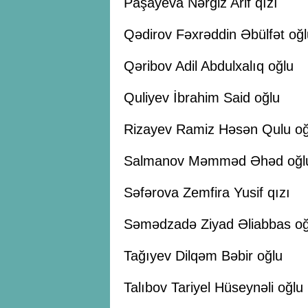
Paşayeva Nərgiz Arif qızı
Qədirov Fəxrəddin Əbülfət oğl
Qəribov Adil Abdulxalıq oğlu
Quliyev İbrahim Said oğlu
Rizayev Ramiz Həsən Qulu oğ
Salmanov Məmməd Əhəd oğl
Səfərova Zemfira Yusif qızı
Səmədzadə Ziyad Əliabbas oğ
Tağıyev Dilqəm Bəbir oğlu
Talıbov Tariyel Hüseynəli oğlu