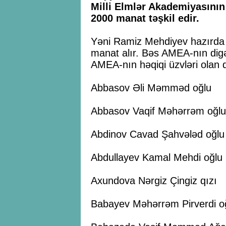
Milli Elmlər Akademiyasının 
2000 manat təşkil edir.
Yəni Ramiz Mehdiyev hazırda
manat alır. Bəs AMEA-nın digə
AMEA-nın həqiqi üzvləri olan d
Abbasov Əli Məmməd oğlu
Abbasov Vaqif Məhərrəm oğlu
Abdinov Cavad Şahvələd oğlu
Abdullayev Kamal Mehdi oğlu
Axundova Nərgiz Çingiz qızı
Babayev Məhərrəm Pirverdi o