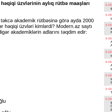
həqiqi üzvlərinin aylıq rütbə maaşları
6-08
6-08
s
 təkcə akademik rütbəsinə görə ayda 2000
6-08
r həqiqi üzvləri kimlərdi? Modern.az saytı
a
igər akademiklərin adlarını təqdim edir:
m
6-08
6-08
y
6-08
A
o
6-08
s
Ə
6-08
T
6-08
ğlu
q
C
ü