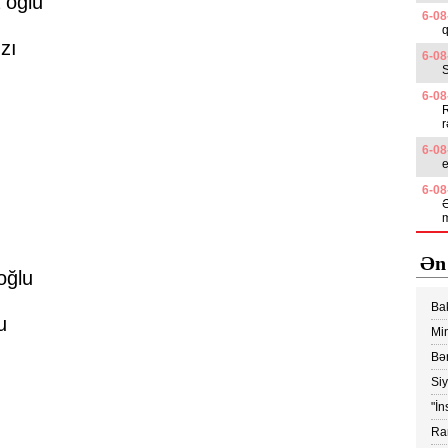
 oğlu
6-08
q
zı
6-08
6-08
R
r
6-08
6-08
Ə
Ən
oğlu
Ba
u
edi
Min
Vİ
Bər
Ko
Si
yük
"İn
ray
Ram