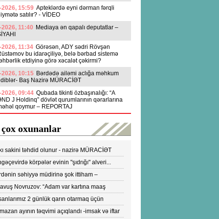
-2026, 15:59
Apteklərdə eyni dərman fərqli
iymətə satılır? - VİDEO
-2026, 11:40
Mediaya ən qapalı deputatlar –
SİYAHI
-2026, 11:34
Görəsən, ADY sədri Rövşən
üstəmov bu idarəçiliyə, belə bərbad sistemə
əhbərlik etdiyinə görə xəcalət çəkirmi?
-2026, 10:15
Bərdədə ailəmi aclığa məhkum
ediblər- Baş Nazirə MÜRACİƏT
-2026, 09:44
Qubada tikinti özbaşınalığı: “A
ND J Holdinq” dövlət qurumlarının qərarlarına
məhəl qoymur – REPORTAJ
 çox oxunanlar
kı sakini təhdid olunur - nazirə MÜRACİƏT
ldi
gəçevirdə körpələr evinin "şıdrığı" alveri...
DEO
dənin səhiyyə müdirinə şok ittiham –
ronavirusun yayılmasına səbəb olur-VİDEO
yavuş Novruzov: “Adam var kartına maaş
lənən kimi bankomatı qaçır ki, pulu çıxartsın”
sanlarımız 2 günlük qarın otarmaq üçün
onlara axışırlar" - Fazil Mustafa
azan ayının təqvimi açıqlandı -imsak və iftar