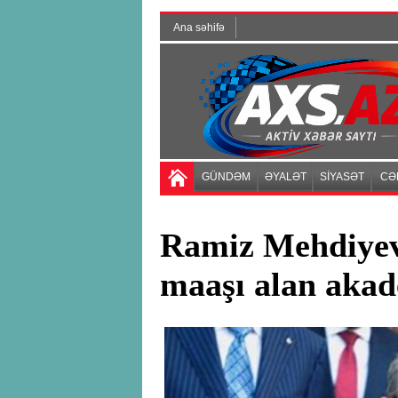
Ana səhifə
GÜNDƏM
ƏYALƏT
SİYASƏT
CƏ
Ramiz Mehdiyev
maaşı alan aka