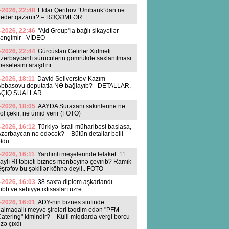
-2026, 22:48
Eldar Qəribov “Unibank”dan nə
qədər qazanır? – RƏQƏMLƏR
-2026, 22:46
"Aid Group"la bağlı şikayətlər
əngimir - VİDEO
-2026, 22:44
Gürcüstan Gəlirlər Xidməti
zərbaycanlı sürücülərin gömrükdə saxlanılması
əsələsini araşdırır
-2026, 18:11
David Seliverstov-Kazım
Abbasovu deputatla NƏ bağlayıb? - DETALLAR,
AÇIQ SUALLAR
-2026, 18:05
AAYDA Suraxanı sakinlərinə nə
ol çəkir, nə ümid verir (FOTO)
-2026, 16:12
Türkiyə-İsrail müharibəsi başlasa,
zərbaycan nə edəcək? – Bütün detallar bəlli
ldu
-2026, 16:11
Yardımlı meşələrində fəlakət: 11
aylı Rİ təbiəti biznes mənbəyinə çevirib? Ramik
şrəfov bu şəkillər köhnə deyil.. FOTO
-2026, 16:03
38 saxta diplom aşkarlandı... -
ibb və səhiyyə ixtisasları üzrə
-2026, 16:01
ADY-nin biznes sinfində
almaqallı meyvə şirələri təqdim edən "PFM
atering" kimindir? – Külli miqdarda vergi borcu
zə çıxdı