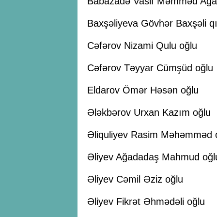
Babazadə Vasif Məmməd Ağa
Baxşəliyeva Gövhər Baxşəli qı
Cəfərov Nizami Qulu oğlu
Cəfərov Təyyar Cümşüd oğlu
Eldarov Ömər Həsən oğlu
Ələkbərov Urxan Kazım oğlu
Əliquliyev Rasim Məhəmməd 
Əliyev Ağadadaş Mahmud oğl
Əliyev Cəmil Əziz oğlu
Əliyev Fikrət Əhmədəli oğlu