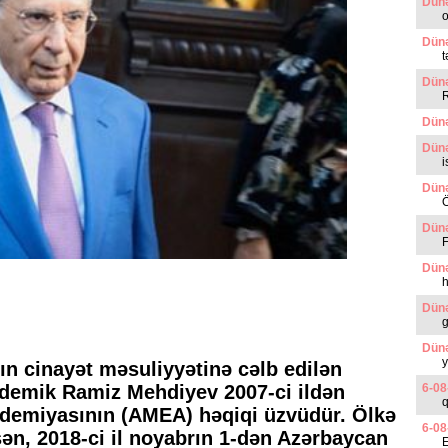
Dünə
o
Dünə
t
Dünə
Dünə
Dünə
i
Dünə
Ö
Dünə
F
Dünə
h
Dünə
g
Dünə
y
ın cinayət məsuliyyətinə cəlb edilən
ademik Ramiz Mehdiyev 2007-ci ildən
6-08
q
ademiyasının (AMEA) həqiqi üzvüdür. Ölkə
6-08
ən, 2018-ci il noyabrın 1-dən Azərbaycan
E