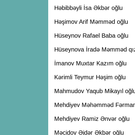
Həbibbəyli İsa Əkbər oğlu
Həşimov Arif Məmməd oğlu
Hüseynov Rafael Baba oğlu
Hüseynova İradə Məmməd qı
İmanov Muxtar Kazım oğlu
Kərimli Teymur Həşim oğlu
Mahmudov Yaqub Mikayıl oğl
Mehdiyev Məhəmməd Fərman
Mehdiyev Ramiz Ənvər oğlu
Məcidov Əjdər Əkbər oğlu