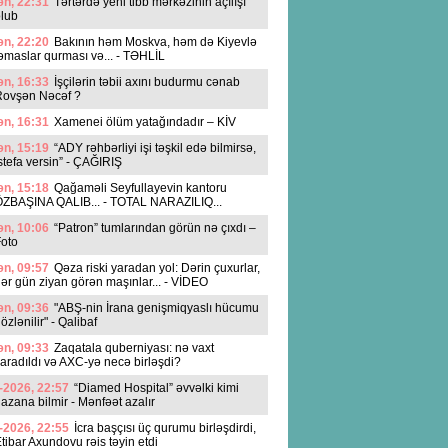
n, 22:31
Tərtərdə yeni tibb mərkəzinin açılışı
lub
n, 22:20
Bakının həm Moskva, həm də Kiyevlə
əmaslar qurması və... - TƏHLİL
n, 16:33
İşçilərin təbii axını budurmu cənab
Rovşən Nəcəf ?
n, 16:31
Xamenei ölüm yatağındadır – KİV
n, 15:19
“ADY rəhbərliyi işi təşkil edə bilmirsə,
stefa versin” - ÇAĞIRIŞ
n, 15:18
Qağaməli Seyfullayevin kantoru
ZBAŞINA QALIB... - TOTAL NARAZILIQ...
n, 10:06
“Patron” tumlarından görün nə çıxdı –
oto
n, 09:57
Qəza riski yaradan yol: Dərin çuxurlar,
ər gün ziyan görən maşınlar... - VİDEO
n, 09:36
"ABŞ-nin İrana genişmiqyaslı hücumu
özlənilir" - Qalibaf
n, 09:33
Zaqatala quberniyası: nə vaxt
aradıldı və AXC-yə necə birləşdi?
-2026, 22:57
“Diamed Hospital” əvvəlki kimi
azana bilmir - Mənfəət azalır
-2026, 22:55
İcra başçısı üç qurumu birləşdirdi,
tibar Axundovu rəis təyin etdi