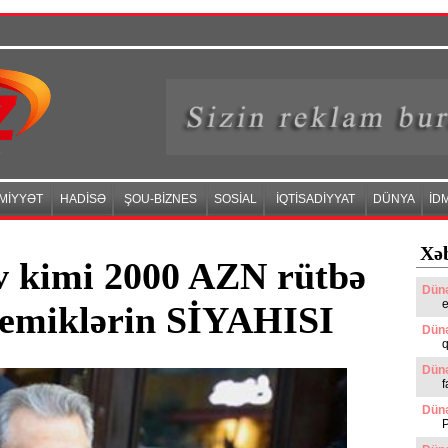
MİYYƏT
HADİSƏ
ŞOU-BİZNES
SOSİAL
İQTİSADİYYAT
DÜNYA
İD
Xəb
 kimi 2000 AZN rütbə
Dünə
e
demiklərin SİYAHISI
Dünə
q
Dünə
f
Dünə
P