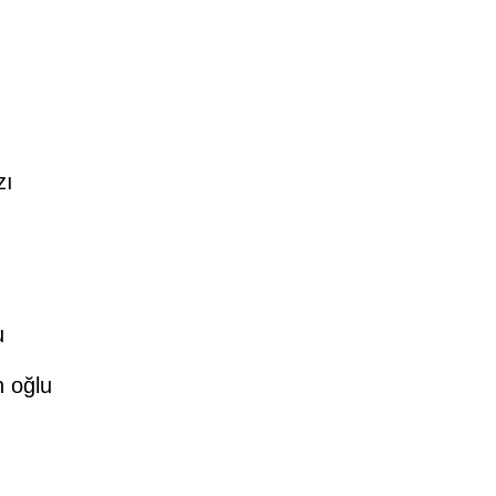
zı
u
 oğlu