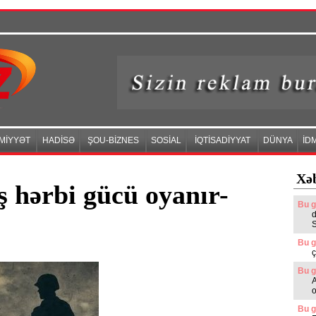
MİYYƏT
HADİSƏ
ŞOU-BİZNES
SOSİAL
İQTİSADİYYAT
DÜNYA
İD
Xəb
 hərbi gücü oyanır-
Bu g
Bu g
ç
Bu g
A
o
Bu g