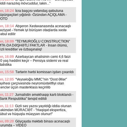
iddi narazılıq mövcuddur, lakin...”
n, 18:24
İcra başçısı vətəndaş qəbuluna
üpürgəçiləri yığdırdı -Özündən AÇIQLAMA -
FOTO
n, 18:14
Abşeron Xəstəxanasında acınacaqlı
əziyyət –Yemək iyi bürüyən otaqlarda xəstə
əbul edilir
n, 18:09
”TEYMUROĞLU CONSTRUCTION”
MTK-DA DƏŞHƏTLİ FAKTLAR - İnsan ölümü,
izli kreditlər və özbaşınalıq!
n, 16:09
Azərbaycan əhalisinin cəmi 4,6 faizi
0 yaş həddini keçir – Pensiya sistemi və real
tatistika
n, 15:58
Tərtərin hərbi komissarı işdən çıxarıldı
n, 12:05
“Veysəloğlu MMC”nin “Dost Əllər”
ayihəsi çərçivəsində neyromüxtəlifliyi olan
ənclər üçün masterklass keçirilib
n, 11:27
Jurnalistin əməkhaqqı kartı bloklandı -
Bank Respublika" tənqid edildi
n, 11:13
Gizli səs yazısı yayıldığı iddia olunan
əkimdən MÜRACİƏT - "Həqiqət ekspertiza,
übut və hüquqla müəyyən olunur!"
n, 09:20
Göyçayda məktəb binası acınacaqlı
durumda – VİDEO