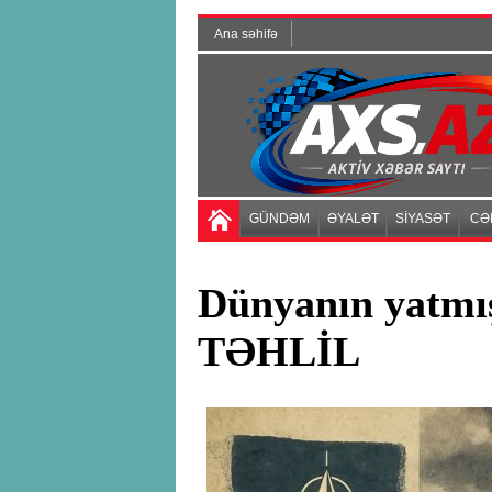
Ana səhifə
GÜNDƏM
ƏYALƏT
SİYASƏT
CƏ
Dünyanın yatmış
TƏHLİL