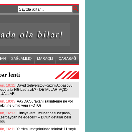
MAN
SAĞLAMLIQ
MARAQLI
QARABAĞ
ər lenti
ün, 18:11
David Seliverstov-Kazım Abbasovu
deputatla NƏ bağlayıb? - DETALLAR, AÇIQ
SUALLAR
ün, 18:05
AAYDA Suraxanı sakinlərinə nə yol
əkir, nə ümid verir (FOTO)
ün, 16:12
Türkiyə-İsrail müharibəsi başlasa,
zərbaycan nə edəcək? – Bütün detallar bəlli
ldu
ün, 16:11
Yardımlı meşələrində fəlakət: 11 saylı