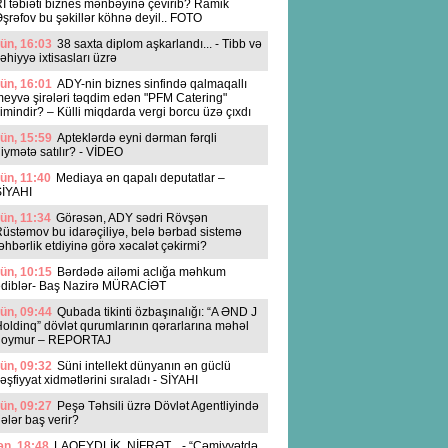
İ təbiəti biznes mənbəyinə çevirib? Ramik
şrəfov bu şəkillər köhnə deyil.. FOTO
ün, 16:03
38 saxta diplom aşkarlandı... - Tibb və
əhiyyə ixtisasları üzrə
ün, 16:01
ADY-nin biznes sinfində qalmaqallı
eyvə şirələri təqdim edən "PFM Catering"
imindir? – Külli miqdarda vergi borcu üzə çıxdı
ün, 15:59
Apteklərdə eyni dərman fərqli
iymətə satılır? - VİDEO
ün, 11:40
Mediaya ən qapalı deputatlar –
SİYAHI
ün, 11:34
Görəsən, ADY sədri Rövşən
üstəmov bu idarəçiliyə, belə bərbad sistemə
əhbərlik etdiyinə görə xəcalət çəkirmi?
ün, 10:15
Bərdədə ailəmi aclığa məhkum
ediblər- Baş Nazirə MÜRACİƏT
ün, 09:44
Qubada tikinti özbaşınalığı: “A ƏND J
oldinq” dövlət qurumlarının qərarlarına məhəl
qoymur – REPORTAJ
ün, 09:32
Süni intellekt dünyanın ən güclü
əşfiyyat xidmətlərini sıraladı - SİYAHI
ün, 09:27
Peşə Təhsili üzrə Dövlət Agentliyində
ələr baş verir?
n, 18:48
LAQEYDLİK, NİFRƏT... - “Cəmiyyətdə