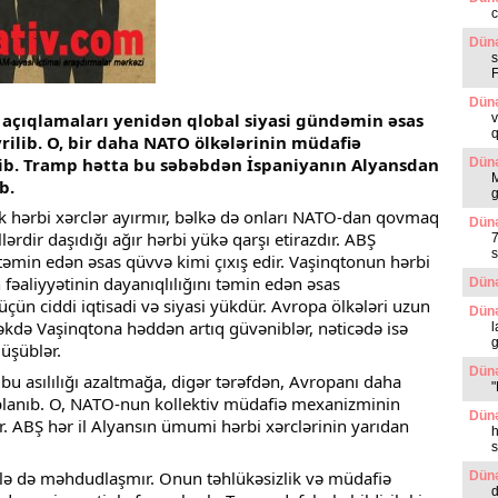
c
Dünə
s
Dünə
açıqlamaları yenidən qlobal siyasi gündəmin əsas 
v
q
ilib. O, bir daha NATO ölkələrinin müdafiə 
dib. Tramp hətta bu səbəbdən İspaniyanın Alyansdan 
Dünə
b.
g
k hərbi xərclər ayırmır, bəlkə də onları NATO-dan qovmaq 
Dünə
llərdir daşıdığı ağır hərbi yükə qarşı etirazdır. ABŞ 
7
s
 təmin edən əsas qüvvə kimi çıxış edir. Vaşinqtonun hərbi 
fəaliyyətinin dayanıqlılığını təmin edən əsas 
Dünə
ün ciddi iqtisadi və siyasi yükdür. Avropa ölkələri uzun 
Dünə
məkdə Vaşinqtona həddən artıq güvəniblər, nəticədə isə 
l
g
üşüblər.
Dünə
, bu asılılığı azaltmağa, digər tərəfdən, Avropanı daha 
"
lanıb. O, NATO-nun kollektiv müdafiə mexanizminin 
Dünə
r. ABŞ hər il Alyansın ümumi hərbi xərclərinin yarıdan 
h
s
ə də məhdudlaşmır. Onun təhlükəsizlik və müdafiə 
Dünə