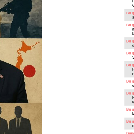
R
Ə
Bu g
s
Bu g
m
k
Bu g
q
Bu g
Bu g
R
r
Bu g
Bu g
H
Bu g
k
Bu g
n
Dünə