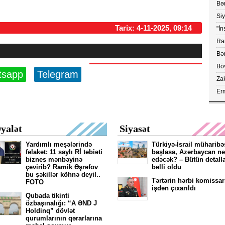
Bər
Ko
Si
yük
Tarix: 4-11-2025, 09:14
"İn
ray
Ram
vax
Bər
Böy
tsapp
Telegram
aç
Za
çe
Erm
FA
kör
yalət
Siyasət
Yardımlı meşələrində
Türkiyə-İsrail müharibə
fəlakət: 11 saylı Rİ təbiəti
başlasa, Azərbaycan nə
biznes mənbəyinə
edəcək? – Bütün detall
çevirib? Ramik Əşrəfov
bəlli oldu
bu şəkillər köhnə deyil..
Tərtərin hərbi komissar
FOTO
işdən çıxarıldı
Qubada tikinti
özbaşınalığı: “A ƏND J
Holdinq” dövlət
qurumlarının qərarlarına