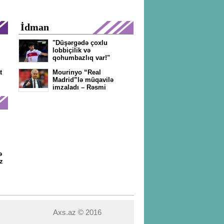
İdman
"Düşərgədə çoxlu
,
lobbiçilik və
qohumbazlıq var!"
t
Mourinyo “Real
Madrid”lə müqavilə
imzaladı – Rəsmi
ə
z
Axs.az © 2016