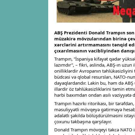
ABŞ Prezidenti Donald Trampın son 
müzakirə mövzularından birinə çevr
xərclərini artırmamasını tənqid e
çıxarılmasının vacibliyindən danışı
Trampın, “İspaniya kifayət qədər yüksə
lazımdır”, – fikri, əslində, ABŞ-ın uzun i
onilliklərdir Avropanın təhlükəsizliyini
büdcəsi və qlobal resursları, NATO-nun 
dayaqlardandır. Lakin bu, həm də ABŞ üç
illərdir öz təhlükəsizliklərini təmin et
hərbi baxımdan ondan asılı vəziyyətə d
Trampın hazırkı ritorikası, bir tərəfdən
məsuliyyətli mövqeyə gətirməyə hesab
ədalətli şəkildə bölüşdürülməsini istəyi
çoxunu təkbaşına qarşılayır.
Donald Trampın mövqeyi təkcə NATO il