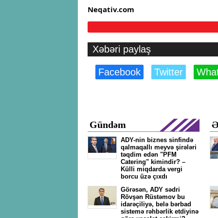
Neqativ.com
Xəbəri paylaş
Facebook
Twitter
Wha
Gündəm
Ə
ADY-nin biznes sinfində
qalmaqallı meyvə şirələri
təqdim edən "PFM
Catering" kimindir? –
Külli miqdarda vergi
borcu üzə çıxdı
Görəsən, ADY sədri
Rövşən Rüstəmov bu
idarəçiliyə, belə bərbad
sistemə rəhbərlik etdiyinə