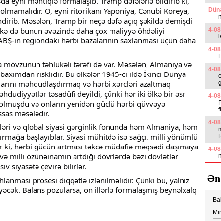
sda eyni məntiqlə formalaşıb. Tramp dəfələrlə bildirib ki, 
lmamalıdır. O, eyni ritorikanı Yaponiya, Cənubi Koreya, 
Dünə
n
ndirib. Məsələn, Tramp bir neçə dəfə açıq şəkildə demişdi 
lkə də bunun əvəzində daha çox maliyyə öhdəliyi 
4-08
i
ABŞ-ın regiondakı hərbi bazalarının saxlanması üçün daha 
4-08
övzunun təhlükəli tərəfi də var. Məsələn, Almaniya və 
4-08
baxımdan risklidir. Bu ölkələr 1945-ci ildə İkinci Dünya 
e
arını məhdudlaşdırmaq və hərbi xərcləri azaltmaq 
g
udiyyətlər təsadüfi deyildi, çünki hər iki ölkə bir əsr 
4-08
olmuşdu və onların yenidən güclü hərbi qüvvəyə 
P
f
ssas məsələdir.
4-08
iqləri və qlobal siyasi gərginlik fonunda həm Almaniya, həm 
m
rmağa başlayıblar. Siyasi mühitdə isə sağçı, milli yönümlü 
dir ki, hərbi gücün artması təkcə müdafiə məqsədi daşımaya 
4-08
iş və milli özünəinamın artdığı dövrlərdə bəzi dövlətlər 
n
v siyasətə çevirə bilirlər.
Ən
lanması prosesi diqqətlə izlənilməlidir. Çünki bu, yalnız 
cək. Balans pozularsa, on illərlə formalaşmış beynəlxalq 
Ba
edi
Min
Vİ