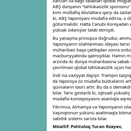
xərcləri ilə bağlı tələbləri qlobal miqya
ABŞ dünyanın “təhlükəsizlik sponsoru” o
kimi müttəfiq dövlətlərə qarşı da səslə
ki, ABŞ Yaponiyanı müdafiə edirsə, o ö
götürməlidir. Hətta Cənubi Koreyadan 
yüksək ödənişlər tələb etmişdi.
Bu yanaşma prinsipcə doğrudur, amma m
Yaponiyanın silahlanması ideyası tarixi 
müharibəsi başa çatdıqdan sonra ordul
məcburiyyətində qalmışdılar. Həmin məhd
ərzində iki dünya müharibəsinə səbəb 
çevrilməsi qlobal təhlükəsizlik üçün hə
İndi isə vəziyyət dəyişir. Trampın təzy
də Yaponiya öz müdafiə büdcələrini artı
qüvvələrin təsiri artır. Bu da o demək
bilər. Tarix göstərib ki, iqtisadi yüksəl
müdafiə konsepsiyasını asanlıqla aqressi
Fikrimcə, Almaniya və Yaponiyanın silah
Vaşinqtonun yükünü azaltmaqla bitməyə
sabitlik sistemi sarsıla bilər.
Müəllif: Politoloq Turan Rzayev,