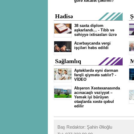
görə xəcalət çəkirmi?
Hadisə
Ş
38 saxta diplom
aşkarlandı... - Tibb və
səhiyyə ixtisasları üzrə
Azərbaycanda vergi
işçiləri həbs edildi
Sağlamlıq
M
Apteklərdə eyni dərman
fərqli qiymətə satılır? -
VİDEO
Abşeron Xəstəxanasında
acınacaqlı vəziyyət –
Yemək iyi bürüyən
otaqlarda xəstə qəbul
edilir
Baş Redaktor: Şahin Əlioğlu