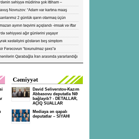
dənin səhiyyə müdirinə şok ittiham –
ronavirusun yayılmasına səbəb olur-VİDEO
yavuş Novruzov: “Adam var kartına maaş
lənən kimi bankomatı qaçır ki, pulu çıxartsın”
sanlarımız 2 günlük qarın otarmaq üçün
onlara axışırlar" - Fazil Mustafa
azan ayının təqvimi açıqlandı -imsak və iftar
tları
də səhiyyəsi ağır günlərini yaşayır
rək xəstəliyini göstərən beş simptom
ıqlandı: DİQQƏTLƏ OXUYUN!
kir Fərəcovun “toxunulmaz şəxs”ə
vrilməsinin kökündə nələr durub?- ŞOK
ənilərin Qarabağla İran arasında yararlandığı
KTLAR/FOTOLAR
pülərin peyk görüntüləri yayıldı...- FOTOLAR
Cəmiyyət
si
David Seliverstov-Kazım
Abbasovu deputatla NƏ
ar
bağlayıb? - DETALLAR,
AÇIQ SUALLAR
ı
Mediaya ən qapalı
deputatlar – SİYAHI