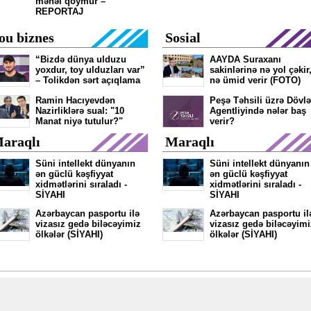
məhəl qoymur –
REPORTAJ
ou biznes
Sosial
“Bizdə dünya ulduzu
AAYDA Suraxanı
yoxdur, toy ulduzları var”
sakinlərinə nə yol çəkir
– Tolikdən sərt açıqlama
nə ümid verir (FOTO)
Ramin Hacıyevdən
Peşə Təhsili üzrə Dövlə
Nazirliklərə sual: "10
Agentliyində nələr baş
Manat niyə tutulur?"
verir?
araqlı
Maraqlı
Süni intellekt dünyanın
Süni intellekt dünyanın
ən güclü kəşfiyyat
ən güclü kəşfiyyat
xidmətlərini sıraladı -
xidmətlərini sıraladı -
SİYAHI
SİYAHI
Azərbaycan pasportu ilə
Azərbaycan pasportu il
vizasız gedə biləcəyimiz
vizasız gedə biləcəyimi
ölkələr (SİYAHI)
ölkələr (SİYAHI)