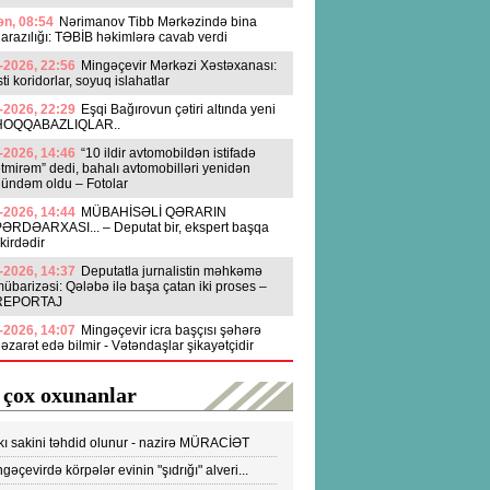
n, 08:54
Nərimanov Tibb Mərkəzində bina
arazılığı: TƏBİB həkimlərə cavab verdi
-2026, 22:56
Mingəçevir Mərkəzi Xəstəxanası:
sti koridorlar, soyuq islahatlar
-2026, 22:29
Eşqi Bağırovun çətiri altında yeni
HOQQABAZLIQLAR..
-2026, 14:46
“10 ildir avtomobildən istifadə
tmirəm” dedi, bahalı avtomobilləri yenidən
ündəm oldu – Fotolar
-2026, 14:44
MÜBAHİSƏLİ QƏRARIN
ƏRDƏARXASI... – Deputat bir, ekspert başqa
ikirdədir
-2026, 14:37
Deputatla jurnalistin məhkəmə
übarizəsi: Qələbə ilə başa çatan iki proses –
REPORTAJ
-2026, 14:07
Mingəçevir icra başçısı şəhərə
əzarət edə bilmir - Vətəndaşlar şikayətçidir
 çox oxunanlar
kı sakini təhdid olunur - nazirə MÜRACİƏT
ldi
gəçevirdə körpələr evinin "şıdrığı" alveri...
DEO