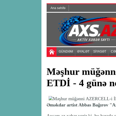
Ana səhifə
GÜNDƏM
ƏYALƏT
SİYASƏT
CƏ
Məşhur müğənn
ETDİ - 4 günə ne
Əməkdar artist Abbas Bağırov "Aze
Axşam.az xəbər verir ki, bu barədə 