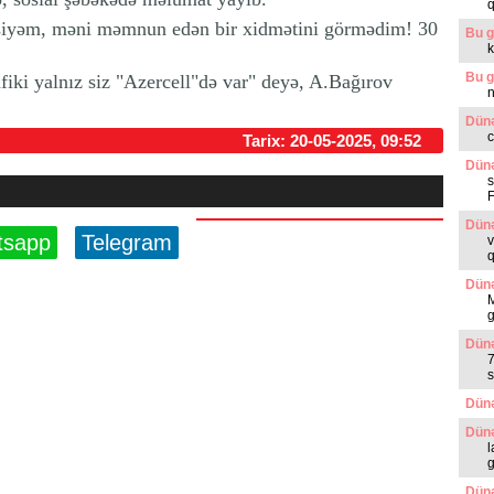
risiyəm, məni məmnun edən bir xidmətini görmədim! 30
Bu g
k
Bu g
afiki yalnız siz "Azercell"də var" deyə, A.Bağırov
n
Dünə
c
Tarix: 20-05-2025, 09:52
Dünə
s
Dünə
tsapp
Telegram
v
q
Dünə
g
Dünə
7
s
Dünə
Dünə
l
g
Dünə