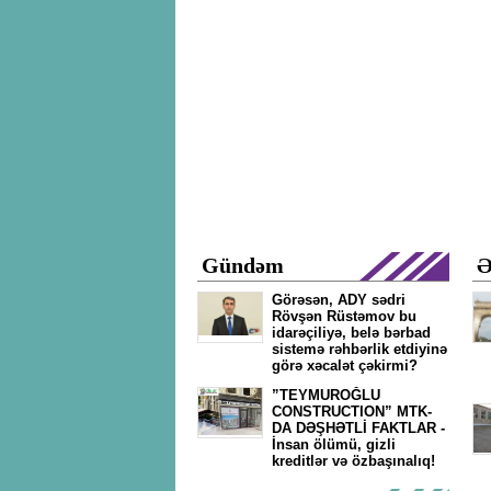
Gündəm
Ə
Görəsən, ADY sədri
Rövşən Rüstəmov bu
idarəçiliyə, belə bərbad
sistemə rəhbərlik etdiyinə
görə xəcalət çəkirmi?
”TEYMUROĞLU
CONSTRUCTION” MTK-
DA DƏŞHƏTLİ FAKTLAR -
İnsan ölümü, gizli
kreditlər və özbaşınalıq!