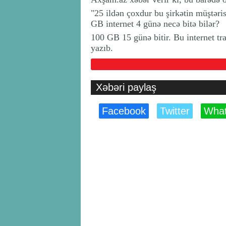
"25 ildən çoxdur bu şirkətin müştə
GB internet 4 günə necə bitə bilər?
100 GB 15 günə bitir. Bu internet tr
yazıb.
Xəbəri paylaş
Facebook
Twitter
Wha