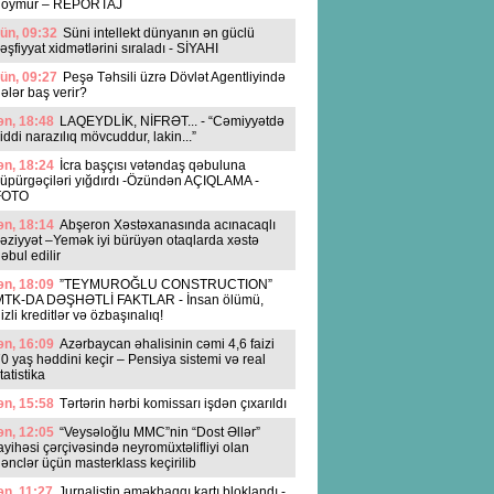
qoymur – REPORTAJ
ün, 09:32
Süni intellekt dünyanın ən güclü
əşfiyyat xidmətlərini sıraladı - SİYAHI
ün, 09:27
Peşə Təhsili üzrə Dövlət Agentliyində
ələr baş verir?
n, 18:48
LAQEYDLİK, NİFRƏT... - “Cəmiyyətdə
iddi narazılıq mövcuddur, lakin...”
n, 18:24
İcra başçısı vətəndaş qəbuluna
üpürgəçiləri yığdırdı -Özündən AÇIQLAMA -
FOTO
n, 18:14
Abşeron Xəstəxanasında acınacaqlı
əziyyət –Yemək iyi bürüyən otaqlarda xəstə
əbul edilir
n, 18:09
”TEYMUROĞLU CONSTRUCTION”
MTK-DA DƏŞHƏTLİ FAKTLAR - İnsan ölümü,
izli kreditlər və özbaşınalıq!
n, 16:09
Azərbaycan əhalisinin cəmi 4,6 faizi
0 yaş həddini keçir – Pensiya sistemi və real
tatistika
n, 15:58
Tərtərin hərbi komissarı işdən çıxarıldı
n, 12:05
“Veysəloğlu MMC”nin “Dost Əllər”
ayihəsi çərçivəsində neyromüxtəlifliyi olan
ənclər üçün masterklass keçirilib
n, 11:27
Jurnalistin əməkhaqqı kartı bloklandı -