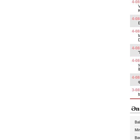
4-08
4-08
E
4-08
4-08
"
4-08
s
4-08
q
3-08
b
Ən
Ba
edi
Min
Vİ
Bər