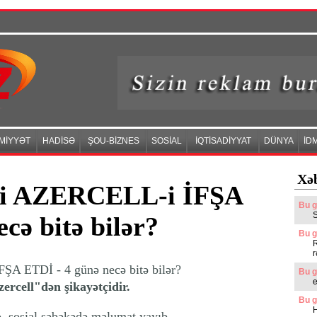
MİYYƏT
HADİSƏ
ŞOU-BİZNES
SOSİAL
İQTİSADİYYAT
DÜNYA
İD
Xəb
i AZERCELL-i İFŞA
Bu g
cə bitə bilər?
Bu g
R
r
Bu g
rcell"dən şikayətçidir.
Bu g
H
o, sosial şəbəkədə məlumat yayıb.