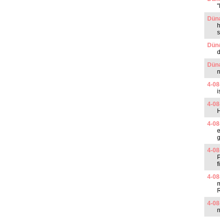
"
Dünə
h
s
Dünə
Dünə
n
4-08
i
4-08
4-08
e
g
4-08
P
f
4-08
m
4-08
n