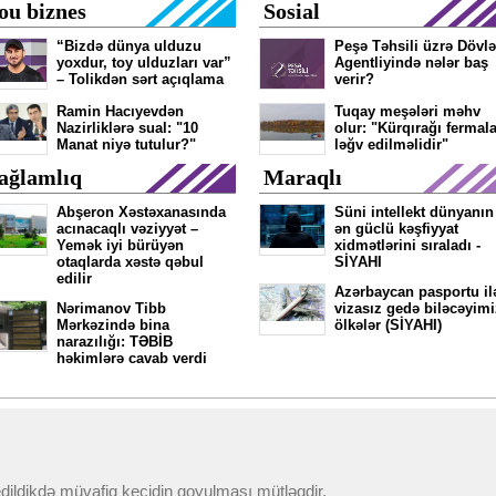
ou biznes
Sosial
“Bizdə dünya ulduzu
Peşə Təhsili üzrə Dövlə
yoxdur, toy ulduzları var”
Agentliyində nələr baş
– Tolikdən sərt açıqlama
verir?
Ramin Hacıyevdən
Tuqay meşələri məhv
Nazirliklərə sual: "10
olur: "Kürqırağı fermala
Manat niyə tutulur?"
ləğv edilməlidir"
ağlamlıq
Maraqlı
Abşeron Xəstəxanasında
Süni intellekt dünyanın
acınacaqlı vəziyyət –
ən güclü kəşfiyyat
Yemək iyi bürüyən
xidmətlərini sıraladı -
otaqlarda xəstə qəbul
SİYAHI
edilir
Azərbaycan pasportu il
Nərimanov Tibb
vizasız gedə biləcəyimi
Mərkəzində bina
ölkələr (SİYAHI)
narazılığı: TƏBİB
həkimlərə cavab verdi
 edildikdə müvafiq keçidin qoyulması mütləqdir.