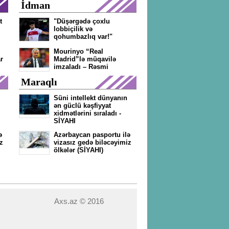
İdman
t
"Düşərgədə çoxlu
lobbiçilik və
qohumbazlıq var!"
Mourinyo “Real
r
Madrid”lə müqavilə
imzaladı – Rəsmi
Maraqlı
Süni intellekt dünyanın
ən güclü kəşfiyyat
xidmətlərini sıraladı -
SİYAHI
ə
Azərbaycan pasportu ilə
z
vizasız gedə biləcəyimiz
ölkələr (SİYAHI)
Axs.az © 2016