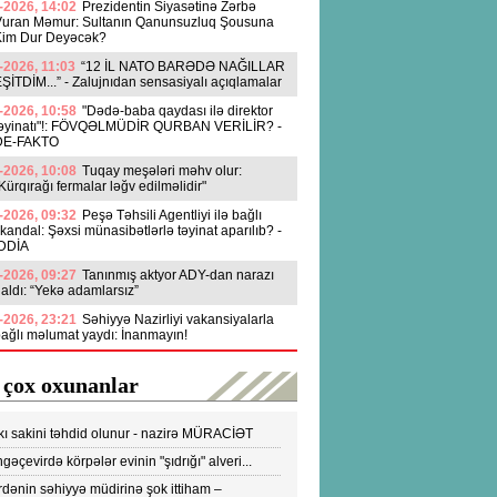
-2026, 14:02
Prezidentin Siyasətinə Zərbə
Vuran Məmur: Sultanın Qanunsuzluq Şousuna
Kim Dur Deyəcək?
-2026, 11:03
“12 İL NATO BARƏDƏ NAĞILLAR
ŞİTDİM...” - Zalujnıdan sensasiyalı açıqlamalar
-2026, 10:58
"Dədə-baba qaydası ilə direktor
təyinatı"!: FÖVQƏLMÜDİR QURBAN VERİLİR? -
DE-FAKTO
-2026, 10:08
Tuqay meşələri məhv olur:
Kürqırağı fermalar ləğv edilməlidir"
-2026, 09:32
Peşə Təhsili Agentliyi ilə bağlı
kandal: Şəxsi münasibətlərlə təyinat aparılıb? -
İDDİA
-2026, 09:27
Tanınmış aktyor ADY-dan narazı
aldı: “Yekə adamlarsız”
-2026, 23:21
Səhiyyə Nazirliyi vakansiyalarla
ağlı məlumat yaydı: İnanmayın!
 çox oxunanlar
kı sakini təhdid olunur - nazirə MÜRACİƏT
ldi
gəçevirdə körpələr evinin "şıdrığı" alveri...
DEO
dənin səhiyyə müdirinə şok ittiham –