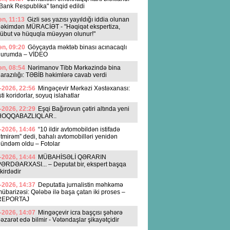
Bank Respublika" tənqid edildi
n, 11:13
Gizli səs yazısı yayıldığı iddia olunan
əkimdən MÜRACİƏT - "Həqiqət ekspertiza,
übut və hüquqla müəyyən olunur!"
n, 09:20
Göyçayda məktəb binası acınacaqlı
durumda – VİDEO
n, 08:54
Nərimanov Tibb Mərkəzində bina
arazılığı: TƏBİB həkimlərə cavab verdi
-2026, 22:56
Mingəçevir Mərkəzi Xəstəxanası:
sti koridorlar, soyuq islahatlar
-2026, 22:29
Eşqi Bağırovun çətiri altında yeni
HOQQABAZLIQLAR..
-2026, 14:46
“10 ildir avtomobildən istifadə
tmirəm” dedi, bahalı avtomobilləri yenidən
ündəm oldu – Fotolar
-2026, 14:44
MÜBAHİSƏLİ QƏRARIN
ƏRDƏARXASI... – Deputat bir, ekspert başqa
ikirdədir
-2026, 14:37
Deputatla jurnalistin məhkəmə
übarizəsi: Qələbə ilə başa çatan iki proses –
REPORTAJ
-2026, 14:07
Mingəçevir icra başçısı şəhərə
əzarət edə bilmir - Vətəndaşlar şikayətçidir