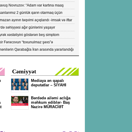
ronavirusun yayılmasına səbəb olur-VİDEO
yavuş Novruzov: “Adam var kartına maaş
lənən kimi bankomatı qaçır ki, pulu çıxartsın”
sanlarımız 2 günlük qarın otarmaq üçün
onlara axışırlar" - Fazil Mustafa
azan ayının təqvimi açıqlandı -imsak və iftar
tları
də səhiyyəsi ağır günlərini yaşayır
rək xəstəliyini göstərən beş simptom
ıqlandı: DİQQƏTLƏ OXUYUN!
kir Fərəcovun “toxunulmaz şəxs”ə
vrilməsinin kökündə nələr durub?- ŞOK
ənilərin Qarabağla İran arasında yararlandığı
KTLAR/FOTOLAR
pülərin peyk görüntüləri yayıldı...- FOTOLAR
Cəmiyyət
ı
Mediaya ən qapalı
deputatlar – SİYAHI
Bərdədə ailəmi aclığa
a
məhkum ediblər- Baş
t
Nazirə MÜRACİƏT