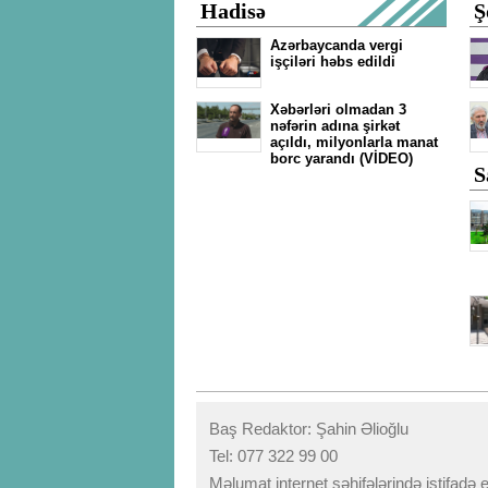
Hadisə
Ş
Azərbaycanda vergi
işçiləri həbs edildi
Xəbərləri olmadan 3
nəfərin adına şirkət
açıldı, milyonlarla manat
borc yarandı (VİDEO)
S
Baş Redaktor: Şahin Əlioğlu
Tel: 077 322 99 00
Məlumat internet səhifələrində istifadə