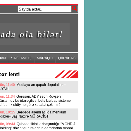
MAN
SAĞLAMLIQ
MARAQLI
QARABAĞ
ər lenti
ün, 11:40
Mediaya ən qapalı deputatlar –
SİYAHI
ün, 11:34
Görəsən, ADY sədri Rövşən
üstəmov bu idarəçiliyə, belə bərbad sistemə
əhbərlik etdiyinə görə xəcalət çəkirmi?
ün, 10:15
Bərdədə ailəmi aclığa məhkum
ediblər- Baş Nazirə MÜRACİƏT
ün, 09:44
Qubada tikinti özbaşınalığı: “A ƏND J
oldinq” dövlət qurumlarının qərarlarına məhəl