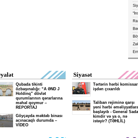
Ko
Si
yük
"İn
ray
Ram
vax
Bər
Böy
aç
Za
çe
Erm
FA
kör
yalət
Siyasət
Qubada tikinti
Tərtərin hərbi komissar
özbaşınalığı: “A ƏND J
işdən çıxarıldı
Holdinq” dövlət
qurumlarının qərarlarına
Taliban rejiminə qarşı
məhəl qoymur –
yeni hərbi əməliyyatlar
REPORTAJ
başlayıb - General Sada
Göyçayda məktəb binası
kimdir və ya o, nə
acınacaqlı durumda –
istəyir? (TƏHLİL)
VİDEO