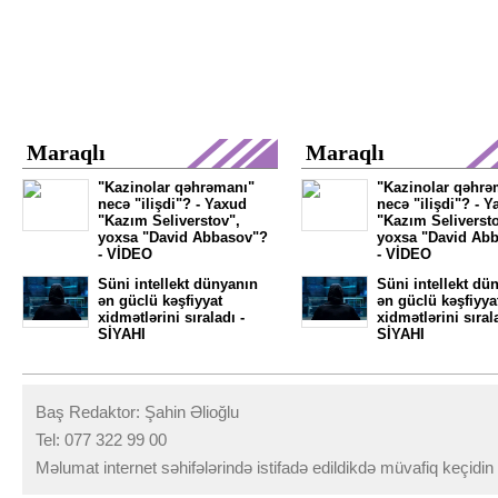
Maraqlı
Maraqlı
"Kazinolar qəhrəmanı"
"Kazinolar qəhrə
necə "ilişdi"? - Yaxud
necə "ilişdi"? - 
"Kazım Seliverstov",
"Kazım Seliversto
yoxsa "David Abbasov"?
yoxsa "David Ab
- VİDEO
- VİDEO
Süni intellekt dünyanın
Süni intellekt dü
ən güclü kəşfiyyat
ən güclü kəşfiyya
xidmətlərini sıraladı -
xidmətlərini sıral
SİYAHI
SİYAHI
Baş Redaktor: Şahin Əlioğlu
Tel: 077 322 99 00
Məlumat internet səhifələrində istifadə edildikdə müvafiq keçidi