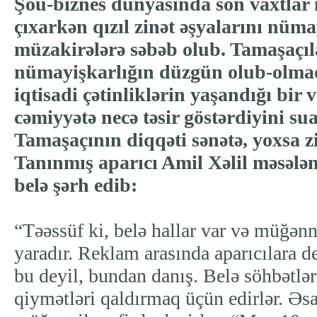
Şou-biznes dünyasında son vaxtlar 
çıxarkən qızıl zinət əşyalarını nüma
müzakirələrə səbəb olub. Tamaşaçıl
nümayişkarlığın düzgün olub-olmadı
iqtisadi çətinliklərin yaşandığı bir
cəmiyyətə necə təsir göstərdiyini sual
Tamaşaçının diqqəti sənətə, yoxsa z
Tanınmış aparıcı Amil Xəlil məsələ
belə şərh edib:
“Təəssüf ki, belə hallar var və müğənn
yaradır. Reklam arasında aparıcılara d
bu deyil, bundan danış. Belə söhbətlər
qiymətləri qaldırmaq üçün edirlər. Ə