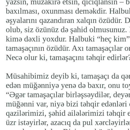
yazsın, müzakirə etsin, qıcıqlansın – 
baxılması, oxunması deməkdir. Halbuki
əşyalarını qazandıran xalqın özüdür. Də
olub, siz özünüz də şahid olmusunuz. E
kimə dəxli yoxdur. Halbuki “heç kim” 
tamaşaçının özüdür. Axı tamaşaçılar on
Necə olur ki, tamaşaçını təhqir edirlər
Müsahibimiz deyib ki, tamaşaçı da qər
edən müğənniyə yenə də baxır, onu toy
“Əgər tamaşaçılar birləşsəydilər, deyər
müğənni var, niyə bizi təhqir edənlər
qazilərimizi, şəhid ailələrimizi təhqir
üzr istəyirlər, azacıq da pul xərcləyirlə