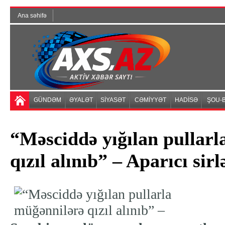
Ana səhifə
GÜNDƏM
ƏYALƏT
SİYASƏT
CƏMİYYƏT
HADİSƏ
ŞOU-B
“Məsciddə yığılan pullarl
qızıl alınıb” – Aparıcı sirl