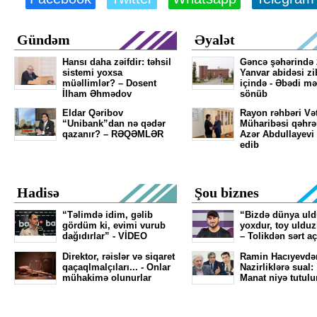
Gündəm
Əyalət
Hansı daha zəifdir: təhsil
Gəncə şəhərində 
sistemi yoxsa
Yanvar abidəsi zib
müəllimlər? – Dosent
içində - Əbədi mə
İlham Əhmədov
sönüb
Eldar Qəribov
Rayon rəhbəri Və
“Unibank”dan nə qədər
Müharibəsi qəhr
qazanır? – RƏQƏMLƏR
Azər Abdullayevi
edib
Hadisə
Şou biznes
“Təlimdə idim, gəlib
“Bizdə dünya ul
gördüm ki, evimi vurub
yoxdur, toy ulduz
dağıdırlar” - VİDEO
– Tolikdən sərt a
Direktor, rəislər və siqaret
Ramin Hacıyevdə
qaçaqlmalçıları... - Onlar
Nazirliklərə sual:
mühakimə olunurlar
Manat niyə tutulu