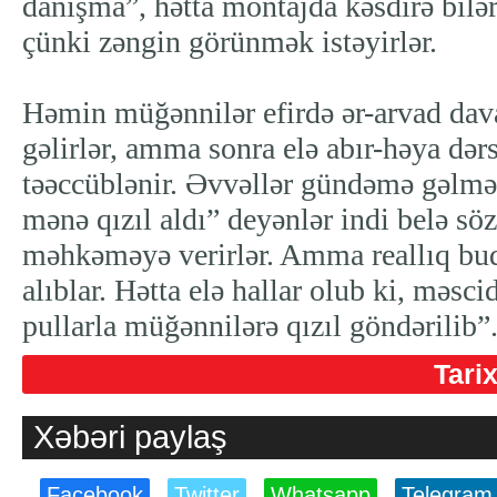
danışma”, hətta montajda kəsdirə bilə
çünki zəngin görünmək istəyirlər.
Həmin müğənnilər efirdə ər-arvad dav
gəlirlər, amma sonra elə abır-həya dərs
təəccüblənir. Əvvəllər gündəmə gəlmə
mənə qızıl aldı” deyənlər indi belə s
məhkəməyə verirlər. Amma reallıq bud
alıblar. Hətta elə hallar olub ki, məsci
pullarla müğənnilərə qızıl göndərilib”
Tari
Xəbəri paylaş
Facebook
Twitter
Whatsapp
Telegram