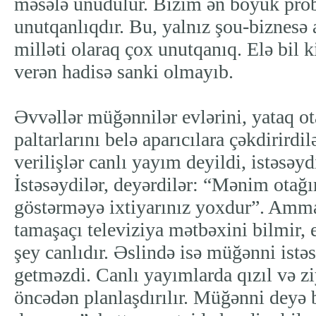
məsələ unudulur. Bizim ən böyük pr
unutqanlıqdır. Bu, yalnız şou-biznesə a
milləti olaraq çox unutqanıq. Elə bil k
verən hadisə sanki olmayıb.
Əvvəllər müğənnilər evlərini, yataq ota
paltarlarını belə aparıcılara çəkdirird
verilişlər canlı yayım deyildi, istəsəydi
İstəsəydilər, deyərdilər: “Mənim otağı
göstərməyə ixtiyarınız yoxdur”. Amma
tamaşaçı televiziya mətbəxini bilmir, 
şey canlıdır. Əslində isə müğənni istəs
getməzdi. Canlı yayımlarda qızıl və zi
öncədən planlaşdırılır. Müğənni deyə b