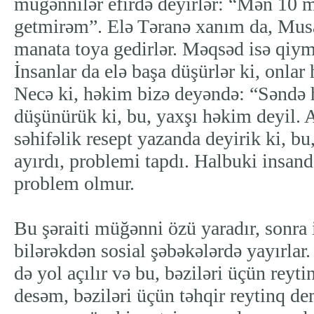
müğənnilər efirdə deyirlər: “Mən 10 
getmirəm”. Elə Təranə xanım da, Mus
manata toya gedirlər. Məqsəd isə qiym
İnsanlar da elə başa düşürlər ki, onlar 
Necə ki, həkim bizə deyəndə: “Səndə 
düşünürük ki, bu, yaxşı həkim deyil
səhifəlik resept yazanda deyirik ki, bu
ayırdı, problemi tapdı. Halbuki insand
problem olmur.
Bu şəraiti müğənni özü yaradır, sonra i
bilərəkdən sosial şəbəkələrdə yayırlar.
də yol açılır və bu, bəziləri üçün reyt
desəm, bəziləri üçün təhqir reytinq d